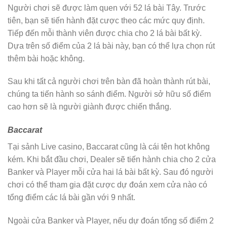
Người chơi sẽ được làm quen với 52 lá bài Tây. Trước
tiên, bạn sẽ tiến hành đặt cược theo các mức quy định.
Tiếp đến mỗi thành viên được chia cho 2 lá bài bất kỳ.
Dựa trên số điểm của 2 lá bài này, bạn có thể lựa chọn rút
thêm bài hoặc không.
Sau khi tất cả người chơi trên bàn đã hoàn thành rút bài,
chúng ta tiến hành so sánh điểm. Người sở hữu số điểm
cao hơn sẽ là người giành được chiến thắng.
Baccarat
Tại sảnh Live casino, Baccarat cũng là cái tên hot không
kém. Khi bắt đầu chơi, Dealer sẽ tiến hành chia cho 2 cửa
Banker và Player mỗi cửa hai lá bài bất kỳ. Sau đó người
chơi có thể tham gia đặt cược dự đoán xem cửa nào có
tổng điểm các lá bài gần với 9 nhất.
Ngoài cửa Banker và Player, nếu dự đoán tổng số điểm 2