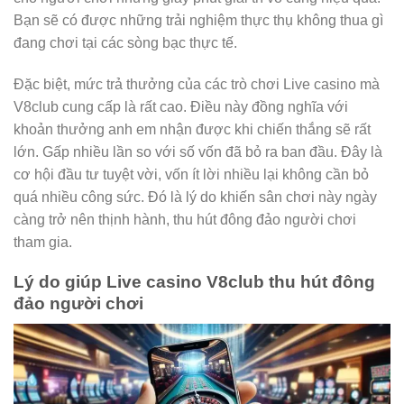
Bạn sẽ có được những trải nghiệm thực thụ không thua gì
đang chơi tại các sòng bạc thực tế.
Đặc biệt, mức trả thưởng của các trò chơi Live casino mà
V8club cung cấp là rất cao. Điều này đồng nghĩa với
khoản thưởng anh em nhận được khi chiến thắng sẽ rất
lớn. Gấp nhiều lần so với số vốn đã bỏ ra ban đầu. Đây là
cơ hội đầu tư tuyệt vời, vốn ít lời nhiều lại không cần bỏ
quá nhiều công sức. Đó là lý do khiến sân chơi này ngày
càng trở nên thịnh hành, thu hút đông đảo người chơi
tham gia.
Lý do giúp Live casino V8club thu hút đông
đảo người chơi