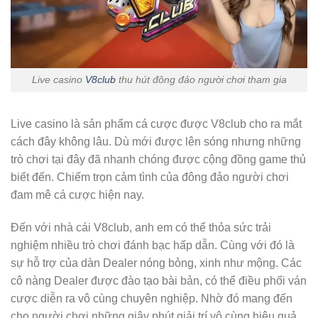
Live casino
V8club
thu hút đông đảo người chơi tham gia
Live casino là sản phẩm cá cược được V8club cho ra mắt
cách đây không lâu. Dù mới được lên sóng nhưng những
trò chơi tại đây đã nhanh chóng được cộng đồng game thủ
biết đến. Chiếm trọn cảm tình của đông đảo người chơi
đam mê cá cược hiện nay.
Đến với nhà cái V8club, anh em có thể thỏa sức trải
nghiệm nhiều trò chơi đánh bạc hấp dẫn. Cùng với đó là
sự hỗ trợ của dàn Dealer nóng bỏng, xinh như mộng. Các
cô nàng Dealer được đào tạo bài bản, có thể điều phối ván
cược diễn ra vô cùng chuyên nghiệp. Nhờ đó mang đến
cho người chơi những giây phút giải trí vô cùng hiệu quả.