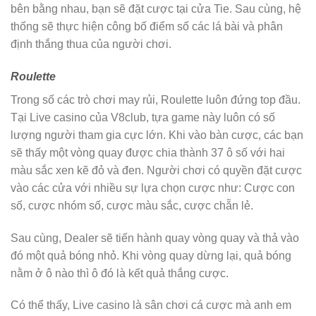
bên bằng nhau, bạn sẽ đặt cược tại cửa Tie. Sau cùng, hệ
thống sẽ thực hiện công bố điểm số các lá bài và phân
định thắng thua của người chơi.
Roulette
Trong số các trò chơi may rủi, Roulette luôn đứng top đầu.
Tại Live casino của V8club, tựa game này luôn có số
lượng người tham gia cực lớn. Khi vào bàn cược, các bạn
sẽ thấy một vòng quay được chia thành 37 ô số với hai
màu sắc xen kẽ đỏ và đen. Người chơi có quyền đặt cược
vào các cửa với nhiều sự lựa chọn cược như: Cược con
số, cược nhóm số, cược màu sắc, cược chẵn lẻ.
Sau cùng, Dealer sẽ tiến hành quay vòng quay và thả vào
đó một quả bóng nhỏ. Khi vòng quay dừng lại, quả bóng
nằm ở ô nào thì ô đó là kết quả thắng cược.
Có thể thấy, Live casino là sân chơi cá cược mà anh em