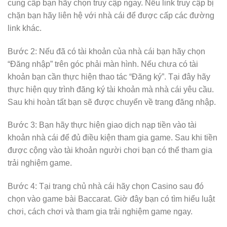
cung cấp bạn hãy chọn truy cập ngay. Nếu link truy cập bị
chặn bạn hãy liên hệ với nhà cái để được cấp các đường
link khác.
Bước 2: Nếu đã có tài khoản của nhà cái bạn hãy chọn
“Đăng nhập” trên góc phải màn hình. Nếu chưa có tài
khoản bạn cần thực hiện thao tác “Đăng ký”. Tại đây hãy
thực hiện quy trình đăng ký tài khoản mà nhà cái yêu cầu.
Sau khi hoàn tất bạn sẽ được chuyển về trang đăng nhập.
Bước 3: Bạn hãy thực hiện giao dịch nạp tiền vào tài
khoản nhà cái để đủ điều kiện tham gia game. Sau khi tiền
được cộng vào tài khoản người chơi bạn có thể tham gia
trải nghiệm game.
Bước 4: Tại trang chủ nhà cái hãy chọn Casino sau đó
chọn vào game bài Baccarat. Giờ đây bạn có tìm hiểu luật
chơi, cách chơi và tham gia trải nghiệm game ngay.