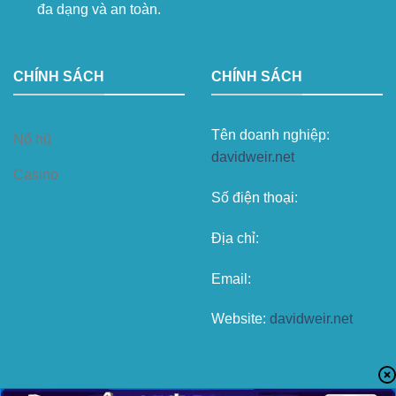
đa dạng và an toàn.
CHÍNH SÁCH
CHÍNH SÁCH
Tên doanh nghiệp:
Nổ hũ
davidweir.net
Casino
Số điện thoại:
Địa chỉ:
Email:
Website:
davidweir.net