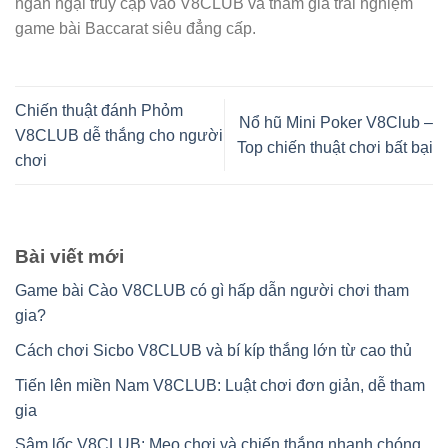
ngần ngại truy cập vào V8CLUB và tham gia trải nghiệm
game bài Baccarat siêu đẳng cấp.
Chiến thuật đánh Phỏm
Nổ hũ Mini Poker V8Club –
V8CLUB dễ thắng cho người
Top chiến thuật chơi bất bại
chơi
Bài viết mới
Game bài Cào V8CLUB có gì hấp dẫn người chơi tham
gia?
Cách chơi Sicbo V8CLUB và bí kíp thắng lớn từ cao thủ
Tiến lên miền Nam V8CLUB: Luật chơi đơn giản, dễ tham
gia
Sâm lốc V8CLUB: Mẹo chơi và chiến thắng nhanh chóng